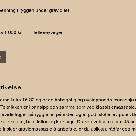
penning i ryggen under graviditet
ra 1 050 kr
Hellesøyvegen
e
e
rivelse
øres i uke 16-32 og er en behagelig og avslappende massasje s
. Teknikken er i prinsipp den samme som ved klassisk massasje,
ravide ligger på rygg eller på siden og er godt støttet av puter.
ke, skuldre, ben, føtter, og korsrygg. Du kan velge mellom 45 og
 frisk er gravidmassasje å anbefale, er du usikker, rådfør deg m