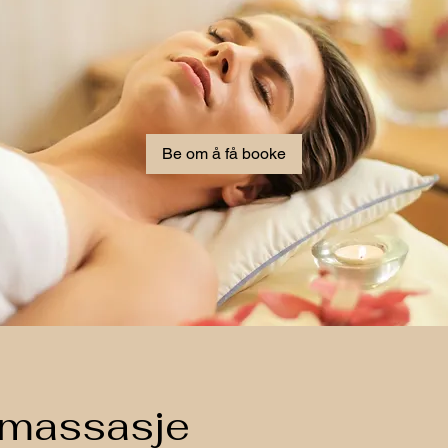
Be om å få booke
dmassasje