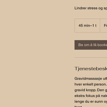
Lindrer stress og s
Fra
1 050
45 min–1 t
4
F
norsk
kroner
5
m
i
Be om å få book
n
–
1
Tjenestebesk
Gravidmassasje utf
hver enkelt person
gravid kropp. Den g
ekstra fokus på nak
lenge du er sunn og